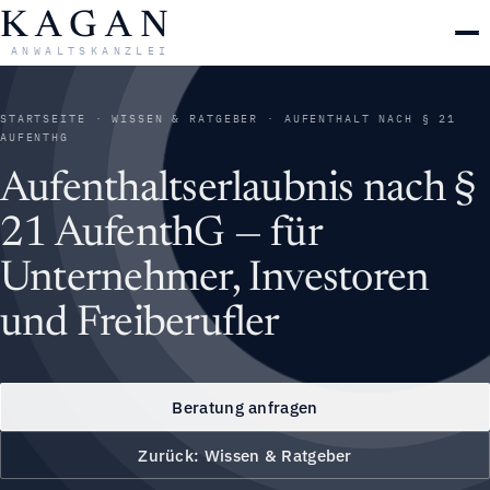
Zum
KAGAN
Inhalt
ANWALTSKANZLEI
springen
STARTSEITE
·
WISSEN & RATGEBER
· AUFENTHALT NACH § 21
AUFENTHG
Aufenthaltserlaubnis nach §
21 AufenthG — für
Unternehmer, Investoren
und Freiberufler
Beratung anfragen
Zurück: Wissen & Ratgeber