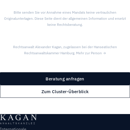
Bitte senden Sie vor Annahme eines Mandats keine vertraulichen
Originalunterlagen. Diese Seite dient der allgemeinen Information und ersetzt
keine Rechtsberatung.
Rechtsanwalt Alexander Kagan, zugelassen bei der Hanseatischen
Rechtsanwaltskammer Hamburg.
Mehr zur Person →
Beratung anfragen
Zum Cluster-Überblick
KAGAN
ANWALTSKANZLEI
Internationale