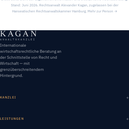
Stand: Juni 2026. Rechtsanwalt Alexander Kagan, zugelassen bei der
Hanseatischen Rechtsanwaltskammer Hamburg.
Mehr zur Person →
KAGAN
ANWALTSKANZLEI
Internationale
wirtschaftsrechtliche Beratung an
der Schnittstelle von Recht und
Wirtschaft — mit
grenzüberschreitendem
Hintergrund.
KANZLEI
LEISTUNGEN