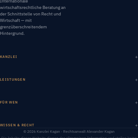
Internationale
wirtschaftsrechtliche Beratung an
der Schnittstelle von Recht und
Wirtschaft — mit
grenzüberschreitendem
Hintergrund.
KANZLEI
LEISTUNGEN
FÜR WEN
WISSEN & RECHT
© 2026 Kanzlei Kagan · Rechtsanwalt Alexander Kagan
Die Inhalte dieser Website dienen der allgemeinen Information und stellen keine