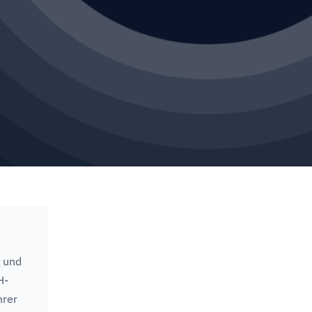
 und
H-
hrer