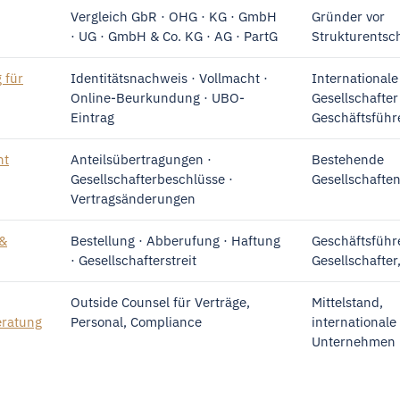
Vergleich GbR · OHG · KG · GmbH
Gründer vor
· UG · GmbH & Co. KG · AG · PartG
Strukturentsc
 für
Identitätsnachweis · Vollmacht ·
Internationale
Online-Beurkundung · UBO-
Gesellschafte
Eintrag
Geschäftsführ
ht
Anteilsübertragungen ·
Bestehende
Gesellschafterbeschlüsse ·
Gesellschafte
Vertragsänderungen
 &
Bestellung · Abberufung · Haftung
Geschäftsführe
· Gesellschafterstreit
Gesellschafter,
Outside Counsel für Verträge,
Mittelstand,
ratung
Personal, Compliance
internationale
Unternehmen