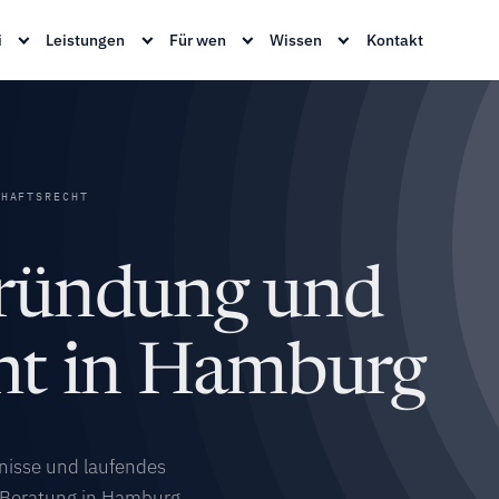
i
Leistungen
Für wen
Wissen
Kontakt
HAFTSRECHT
ründung und
cht in Hamburg
nisse und laufendes
 Beratung in Hamburg,