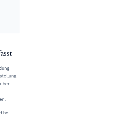
asst
idung
stellung
 über
en.
d bei