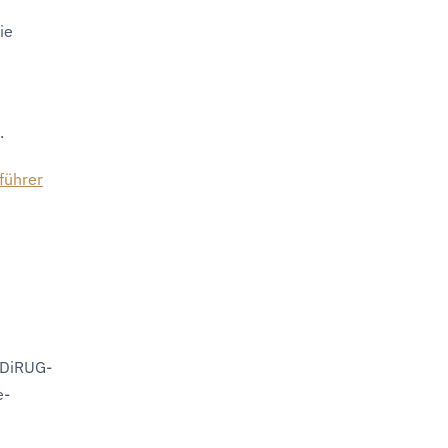
ie
.
führer
 DiRUG-
e-