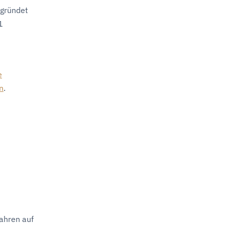
 gründet
1
e
n
.
fahren auf