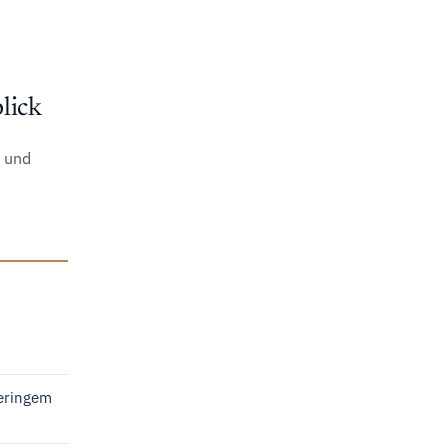
lick
n und
eringem