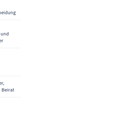
heidung
r und
er
n
r,
 Beirat