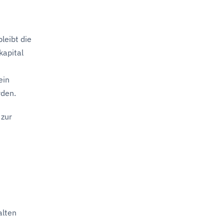
leibt die
kapital
ein
rden.
 zur
alten