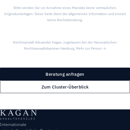
Bitte senden Sie vor Annahme eines Mandats keine vertraulichen
Originalunterlagen. Diese Seite dient der allgemeinen Information und ersetzt
keine Rechtsberatung.
Rechtsanwalt Alexander Kagan, zugelassen bei der Hanseatischen
Rechtsanwaltskammer Hamburg.
Mehr zur Person →
Beratung anfragen
Zum Cluster-Überblick
KAGAN
ANWALTSKANZLEI
Internationale