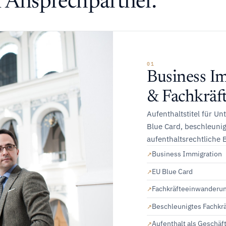
n Ansprechpartner.
01
Business I
& Fachkräf
Aufenthaltstitel für U
Blue Card, beschleuni
aufenthaltsrechtliche 
Business Immigration
EU Blue Card
Fachkräfteeinwanderu
Beschleunigtes Fachkr
Aufenthalt als Geschäf