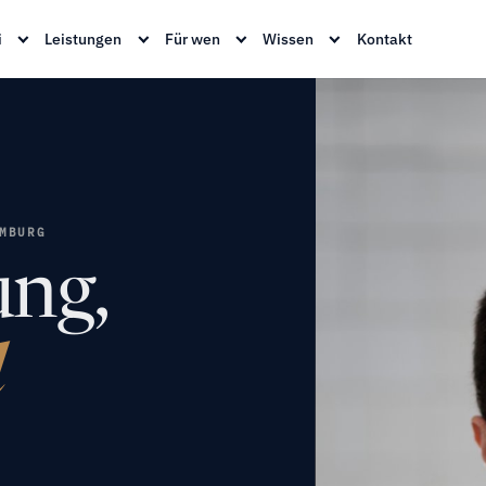
i
Leistungen
Für wen
Wissen
Kontakt
MBURG
ung,
l