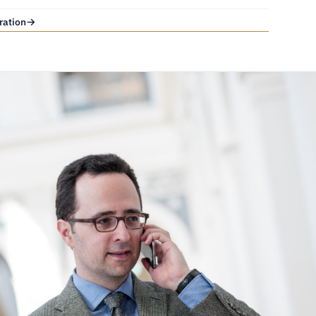
ration
→